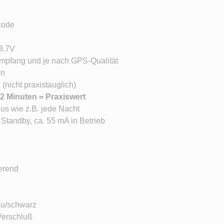
code
 3.7V
mpfang und je nach GPS-Qualität
en
 (nicht praxistauglich)
 2 Minuten = Praxiswert
us wie z.B. jede Nacht
Standby, ca. 55 mA in Betrieb
erend
au/schwarz
Verschluß