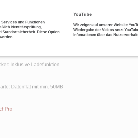
YouTube
teuertes Senden
e Services und Funktionen
Wir zeigen auf unserer Website YouT
eßlich Identitätsprüfung,
alarm
Wiedergabe der Videos setzt YouTube
d Standortsicherheit. Diese Option
Infomationen über das Nutzerverhal
 werden.
 Quad Band Technologie
es Loggen der Positionen möglich ist, um GSM Sendelücken zu 
ker: Inklusive Ladefunktion
arte: Datenflat mit min. 50MB
tchPro