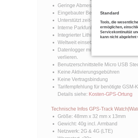
Geringe Abmessungen
Eingebauter Bewegungssensor
Standard
Unterstützt zeit-und entfernungsges
Tools, die wesentlich
ermöglichen, einschli
Interne Parkfunktion mit Bewegungs
Servicekontinuität un
Integrierter Lithium-Ionen-Akku
kann nicht abgelehnt
Weltweit einsetzbar, dank neuester
Datenlogger mit welchem ein intern
verlieren.
Benutzerschnittstelle Micro USB Stec
Keine Aktivierungsgebühren
Keine Vertragsbindung
Tarifempfehlung für benötigte GSM-K
Details siehe:
Kosten-GPS-Ortung
Technische Infos GPS-Track Watch|Wa
Größe: 48mm x 32 mm x 13mm
Gewicht: 40g incl. Armband
Netzwerk: 2G & 4G (LTE)