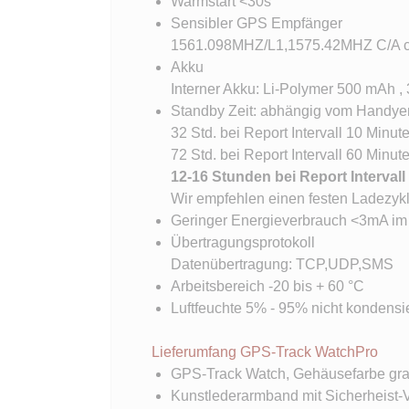
Warmstart <30s
Sensibler GPS Empfänger
1561.098MHZ/L1,1575.42MHZ C/A 
Akku
Interner Akku: Li-Polymer 500 mAh ,
Standby Zeit: abhängig vom Handye
32 Std. bei Report Intervall 10 Minut
72 Std. bei Report Intervall 60 Minute
12-16 Stunden bei Report Intervall
Wir empfehlen einen festen Ladezykl
Geringer Energieverbrauch <3mA im 
Übertragungsprotokoll
Datenübertragung: TCP,UDP,SMS
Arbeitsbereich -20 bis + 60 °C
Luftfeuchte 5% - 95% nicht kondensi
Lieferumfang GPS-Track WatchPro
GPS-Track Watch, Gehäusefarbe gr
Kunstlederarmband mit Sicherheist-