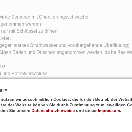
irrte Senioren mit Orientierungsschwäche
 abgenommen werden
nur mit Schlüssel zu öffnen
iviert
gegen starkes Strahlwasser und vorübergehende Überflutung)
mäßigen Baden und Duschen abgenommen werden, da heißes Was
arz
 und Patentverschluss
f einen Fragebogen zugemailt.
ngen
 Gerät nach Ihren Anforderungen.
utzen wir ausschließlich Cookies, die für den Betrieb der Webs
t betriebsbereit geliefert.
nste der Website können Sie durch Zustimmung zum jeweiligen Co
leitung liegen dem Paket bei.
inden Sie unsere
Datenschutzhinweise
und unser
Impressum
.
als "ortung.weglaufstop.de" und unserer kostenlosen App ist im
teren Kosten. Details siehe
Anzeigearten
.
im Portal!