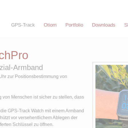
Navigation
GPS-Track
Otiom
Portfolio
Downloads
S
überspringen
gation
springen
chPro
zial-Armband
Uhr zur Positionsbestimmung von
 von Menschen ist sicher zu stellen, dass
r die GPS-Track Watch mit einem Armband
chützt vor versehentlichem Ablegen der
ferten Schlüssel zu öffnen.