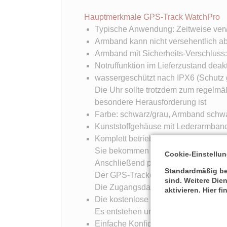
Hauptmerkmale GPS-Track WatchPro
Typische Anwendung: Zeitweise verw
Armband kann nicht versehentlich
Armband mit Sicherheits-Verschluss: 
Notruffunktion im Lieferzustand deakt
wassergeschützt nach IPX6 (Schutz 
Die Uhr sollte trotzdem zum regel
besondere Herausforderung ist
Farbe: schwarz/grau, Armband schw
Kunststoffgehäuse mit Lederarmband
Komplett betriebsfertige Lieferung!
Sie bekommen von uns nach dem Kau
Cookie-Einstellu
Anschließend programmieren wir Ihr
Standardmäßig ben
Der GPS-Tracker wird von uns komplet
sind. Weitere Die
Die Zugangsdaten und Schnellstartan
aktivieren. Hier f
Die kostenlose Nutzung unseres Port
Es entstehen unsererseits keine wei
Einfache Konfiguration per SMS und 