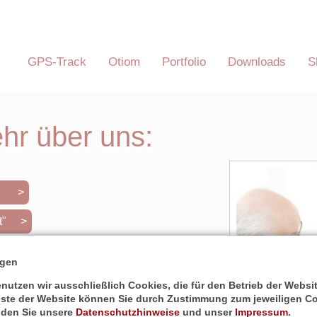
Navigation
GPS-Track
Otiom
Portfolio
Downloads
S
überspringen
gation
springen
hr über uns:
rt" >
pt" >
" >
ngen
n" >
utzen wir ausschließlich Cookies, die für den Betrieb der Webs
nste der Website können Sie durch Zustimmung zum jeweiligen Co
r >
inden Sie unsere
Datenschutzhinweise
und unser
Impressum
.