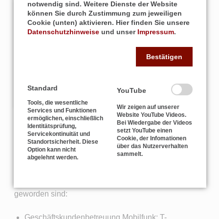
notwendig sind. Weitere Dienste der Website
Montag
8.30-12.00 Uhr
13.00 - 16.30 Uhr
können Sie durch Zustimmung zum jeweiligen
Cookie (unten) aktivieren. Hier finden Sie unsere
Dienstag
8.30-12.00 Uhr
13.00 - 16.30 Uhr
Datenschutzhinweise
und unser
Impressum
.
Mittwoch
8.30-12.00 Uhr
13.00 - 16.30 Uhr
Bestätigen
Donnerstag
8.30-12.00 Uhr
13.00 - 16.30 Uhr
Freitag
8.30-12.00 Uhr
13.00 - 16.30 Uhr
Standard
YouTube
Samstag
geschlossen
Tools, die wesentliche
Wir zeigen auf unserer
Services und Funktionen
Website YouTube Videos.
ermöglichen, einschließlich
Bei Wiedergabe der Videos
Identitätsprüfung,
setzt YouTube einen
Servicekontinuität und
Cookie, der Infomationen
Standortsicherheit. Diese
über das Nutzerverhalten
Option kann nicht
Unser Sortiment vor Ort
sammelt.
abgelehnt werden.
Neben der Seniorentechnik, betreuen wir vor Ort
ebenfalls die Geschäftsbereiche, mit denen wir groß
geworden sind:
Geschäftskundenbetreuung Mobilfunk: T-