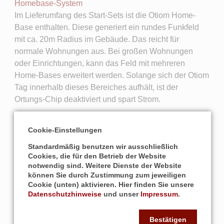
Homebase-System
Im Lieferumfang des Start-Sets ist die Otiom Home-
Base enthalten. Diese generiert ein rundes Funkfeld
mit ca. 20m Radius im Gebäude. Das reicht für
normale Wohnungen aus. Bei großen Wohnungen
oder Einrichtungen, kann das Feld mit mehreren
Home-Bases erweitert werden. Solange sich der Otiom
Tag innerhalb dieses Bereiches aufhält, ist der
Ortungs-Chip deaktiviert und spart Strom.
Lange Akkulaufzeit
Cookie-Einstellungen
Der Akku des Otiom-Notruf Knopfes hält bis zu 7 Tage
Standardmäßig benutzen wir ausschließlich
und ist in nur 2 Stunden wieder aufgeladen. In der
Cookies, die für den Betrieb der Website
Wohnung, wenn Kontakt zur Basisstation besteht,
notwendig sind. Weitere Dienste der Website
befindet sich das Gerät im Stromsparmodus, und der
können Sie durch Zustimmung zum jeweiligen
Stromverbrauch steigt erst, wenn es die Wohnung
Cookie (unten) aktivieren. Hier finden Sie unsere
Datenschutzhinweise
und unser
Impressum
.
verlässt. Außerhalb der Home-Base beträgt die
Akkulaufzeit bis zu 12 Stunden.
Bestätigen