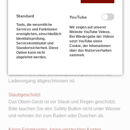
Mit Otiom geht Ihnen nicht plötzlich der Strom aus,
wenn es darauf ankommt. Wenn das Gerät aufgeladen
Standard
YouTube
werden muss, erhalten Sie automatisch eine
Tools, die wesentliche
Benachrichtigung. Das System meldet, wenn der
Wir zeigen auf unserer
Services und Funktionen
Akkustand auf 30% sinkt.
Website YouTube Videos.
ermöglichen, einschließlich
Bei Wiedergabe der Videos
Identitätsprüfung,
setzt YouTube einen
Servicekontinuität und
Einfaches Laden
Cookie, der Infomationen
Standortsicherheit. Diese
über das Nutzerverhalten
Option kann nicht
Der Otiom-Tag meldet, wenn er geladen werden muss.
sammelt.
abgelehnt werden.
Diesem Starter-Kit liegt das induktive Ladepad bei,
hiermit können Sie Ihr Gerät berührungslos wieder
aufladen. Die LED am Ladepad zeigt an, wenn der
Ladevorgang abgeschlossen ist.
Staubgeschützt
Das Otiom-Gerät ist vor Staub und Regen geschützt.
Bitte tauchen Sie den Safety Button nicht unter Wasser
und nehmen ihn zum Baden oder Duschen ab.
Keine Folgekosten, keine versteckten Kosten.