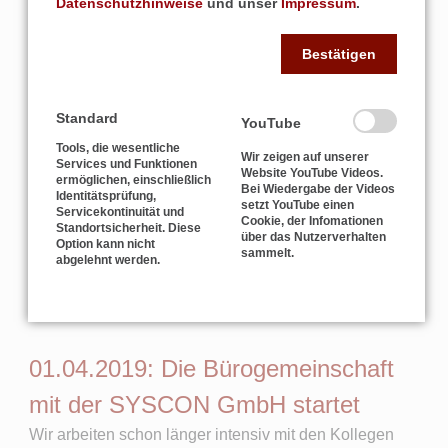
Datenschutzhinweise
und unser
Impressum
.
Bestätigen
Standard
YouTube
Tools, die wesentliche
Wir zeigen auf unserer
Services und Funktionen
Website YouTube Videos.
ermöglichen, einschließlich
Bei Wiedergabe der Videos
Identitätsprüfung,
setzt YouTube einen
Servicekontinuität und
Das Stand-Team 2019 in frischem Gelb.
Cookie, der Infomationen
Standortsicherheit. Diese
über das Nutzerverhalten
Option kann nicht
sammelt.
abgelehnt werden.
Wir bedanken uns für Ihren Besuch.
01.04.2019: Die Bürogemeinschaft
mit der SYSCON GmbH startet
Wir arbeiten schon länger intensiv mit den Kollegen