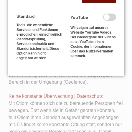
Ortung durch zusätzliche Home-Bases möglich.
Standard
YouTube
Sicherheit ganz nach Ihrem Bedarf | Verschiedene
Tools, die wesentliche
Sicherheitszonen | Geofence
Wir zeigen auf unserer
Services und Funktionen
Sie können den Home-Base Empfangsbereich als
Website YouTube Videos.
ermöglichen, einschließlich
Bei Wiedergabe der Videos
Identitätsprüfung,
"Hardware-Geofence" nutzen und sich informieren
setzt YouTube einen
Servicekontinuität und
lassen, sobald das Otiom den Bereich verlässt. In der
Cookie, der Infomationen
Standortsicherheit. Diese
über das Nutzerverhalten
Option kann nicht
Otiom-App können Sie im Handumdrehen
sammelt.
abgelehnt werden.
(zusätzliche) Bereiche einrichten, in denen sich die
demenzkranke Person sicher aufhalten kann, z. B. in
der Wohnung oder in einem anderen festgelegten
Bereich in der Umgebung (Geofence).
Keine konstante Überwachung | Datenschutz
Mit Otiom können sich die zu betreuende Personen frei
bewegen. Erst wenn sie in Gefahr geraten könnten,
teilt Otiom ihren Standort ausgewählten Angehörigen
mit. Es findet keine konstante Ortung statt, sondern nur
wenn ein gewisser Bereich verlassen wird. Damit