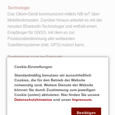
Technologie
Das Otiom-Gerät kommuniziert mittels NB-IoT über
Mobilfunkmasten. Darüber hinaus arbeitet es mit der
neusten Bluetooth-Technologie und enthält einen
Empfänger für GNSS, mit dem es zur
Positionsbestimmung alle weltweiten
Satellitensysteme (inkl. GPS) nutzen kann.
Funktioniert auch im Gebäude
Otiom ist aktuell das einzige Ortungsgerät auf dem
Cookie-Einstellungen
Markt, das auch im Gebäude funktioniert. Das ist
Standardmäßig benutzen wir ausschließlich
besonders nützlich, wenn die orientierungslose Person
Cookies, die für den Betrieb der Website
in den Keller oder in die Garage geht, sich im
notwendig sind. Weitere Dienste der Website
Pflegeheim versteckt oder in einem Einkaufszentrum
können Sie durch Zustimmung zum jeweiligen
verloren geht. Sollte keine GPS-Verbindung vorhanden
Cookie (unten) aktivieren. Hier finden Sie unsere
Datenschutzhinweise
und unser
Impressum
.
sein, zeigt die Otiom App die Entfernung zum Otiom-
Tag in Metern an. So können Sie die Person innerhalb
von Gebäuden finden. Zudem ist eine genaue Indoor-
Bestätigen